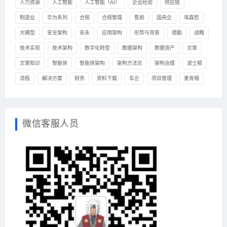
人力资源
人工智能
人工智能（AI）
企业经验
供应链
制造业
华为系列
合规
合规管理
售前
国央企
埃森哲
大模型
安全架构
安永
应用架构
形势与背景
德勤
战略
技术实现
技术架构
数字化转型
数据架构
数据资产
文章
文章知识
智能体
智能体架构
架构方法论
架构治理
波士顿
流程
解决方案
财务
资料下载
车企
项目管理
麦肯锡
微信客服人员